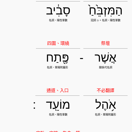
הַמִּזְבֵּ֙חַ֙
סָבִ֔יב
אֲשֶׁר
-
פֶּ֖תַח
אֹ֥הֶל
מוֹעֵֽד
: