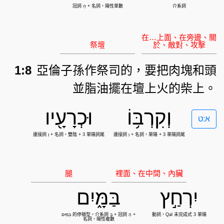
1:8
亞倫子孫作祭司的，要把肉塊和頭
並脂油擺在壇上火的柴上。
וְקִרְבּ֥וֹ
וּכְרָעָ֖יו
א:ט
יִרְחַ֣ץ
בַּמָּ֑יִם