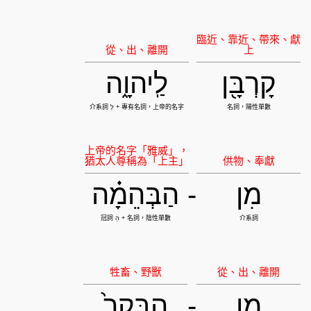
קָרְבָּ֖ן
לַֽיהוָ֑ה
מִן
-
הַבְּהֵמָ֗ה
מִן
-
הַבָּקָר֙