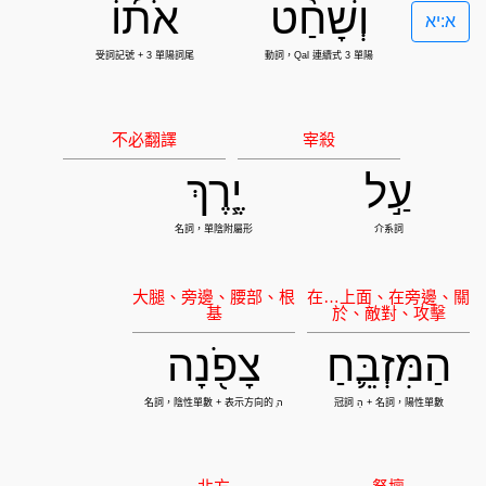
וְשָׁחַ֨ט
אֹת֜וֹ
א:יא
עַ֣ל
יֶ֧רֶךְ
הַמִּזְבֵּ֛חַ
צָפֹ֖נָה