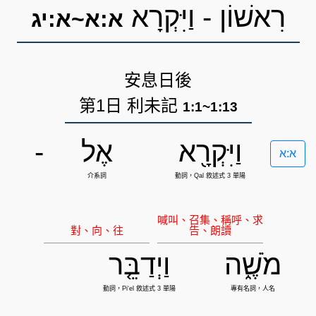
רִאשׁוֹן - וַיִּקְרָא
א:א~א:יג
安息日後
第1日 利未記
1:1~1:13
וַיִּקְרָ֖א
אֶל
-
א:א
מֹשֶׁ֑ה
וַיְדַבֵּ֤ר