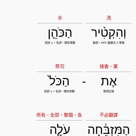
וְהִקְטִ֨יר
הַכֹּהֵ֤ן
אֶת
-
הַכֹּל֙
הַמִּזְבֵּ֔חָה
עֹלָ֛ה