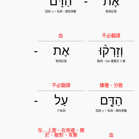
אֶת
-
הַדָּ֔ם
וְזָרְק֨וּ
אֶת
-
הַדָּ֤ם
עַל
-