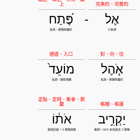
אֶל
-
פֶּ֝תַח
אֹ֤הֶל
מוֹעֵד֙
יַקְרִ֣יב
אֹת֔וֹ