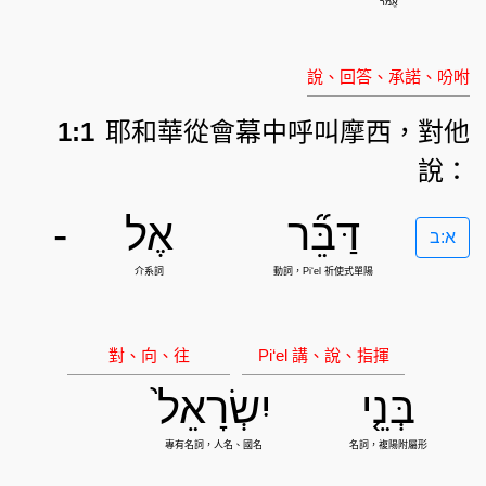
1:1
耶和華從會幕中呼叫摩西，對他
說：
דַּבֵּ֞ר
אֶל
-
א:ב
בְּנֵ֤י
יִשְׂרָאֵל֙