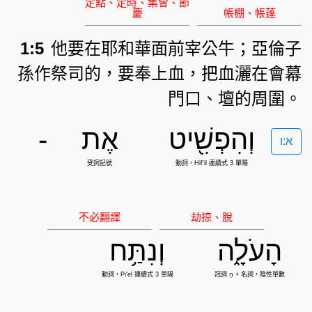
1:5
他要在耶和華面前宰公牛；亞倫子
孫作祭司的，要奉上血，把血灑在會幕
門口、壇的周圍。
וְהִפְשִׁ֖יט
אֶת
-
א:ו
הָעֹלָ֑ה
וְנִתַּ֥ח