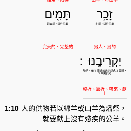
זָכָ֥ר
תָּמִ֖ים
יַקְרִיבֶֽנּוּ
:
1:10
人的供物若以綿羊或山羊為燔祭，
就要獻上沒有殘疾的公羊。