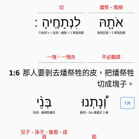
אֹתָ֖הּ
לִנְתָחֶֽיהָ
:
1:6
那人要剝去燔祭牲的皮，把燔祭牲
切成塊子。
וְ֠נָתְנוּ
בְּנֵ֨י
א:ז