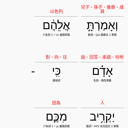
וְאָמַרְתָּ֣
אֲלֵהֶ֔ם
אָדָ֗ם
כִּֽי
-
יַקְרִ֥יב
מִכֶּ֛ם