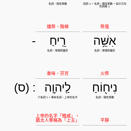
אִשֵּׁ֥ה
רֵֽיחַ
-
נִיח֖וֹחַ
לַֽיהוָֽה
: (ס)