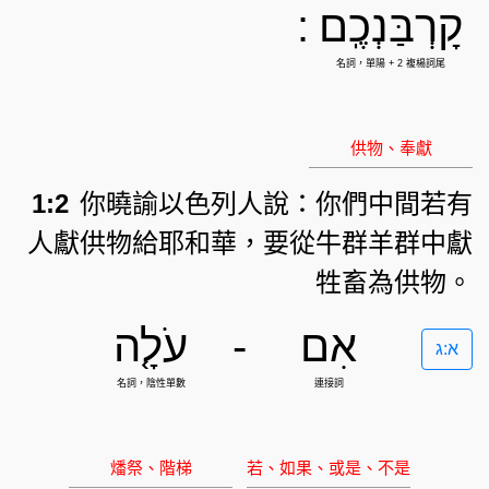
קָרְבַּנְכֶֽם
:
1:2
你曉諭以色列人說：你們中間若有
人獻供物給耶和華，要從牛群羊群中獻
牲畜為供物。
אִם
-
עֹלָ֤ה
א:ג