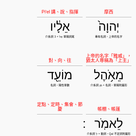
יְהוָה֙
אֵלָ֔יו
מֵאֹ֥הֶל
מוֹעֵ֖ד
לֵאמֹֽר
: