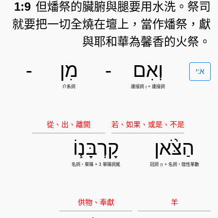
1:9
但燔祭的臟腑與腿要用水洗。祭司
就要把一切全燒在壇上，當作燔祭，獻
與耶和華為馨香的火祭。
וְאִם
-
מִן
-
א:י
הַצֹּ֨אן
קָרְבָּנ֧וֹ