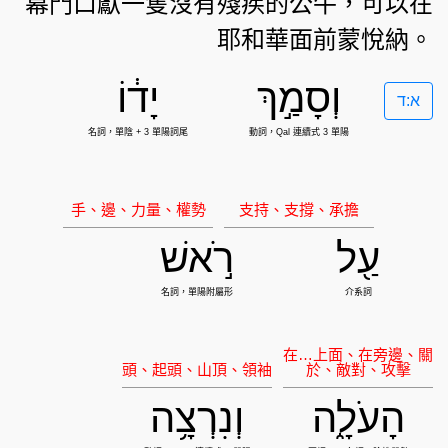
幕門口獻一隻沒有殘疾的公牛，可以在
耶和華面前蒙悅納。
וְסָמַ֣ךְ
יָד֔וֹ
א:ד
עַ֖ל
רֹ֣אשׁ
הָעֹלָ֑ה
וְנִרְצָ֥ה