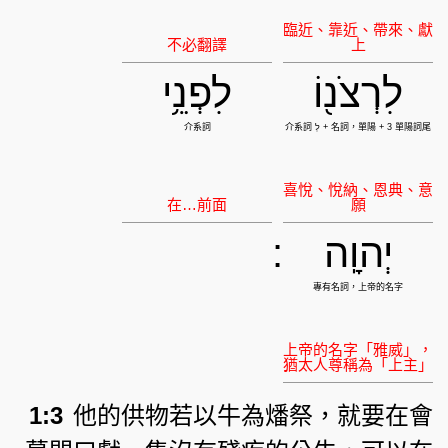
לִרְצֹנ֖וֹ
לִפְנֵ֥י
יְהוָֽה
:
1:3
他的供物若以牛為燔祭，就要在會