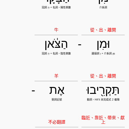
וּמִן
-
הַצֹּ֔אן
תַּקְרִ֖יבוּ
אֶת
-