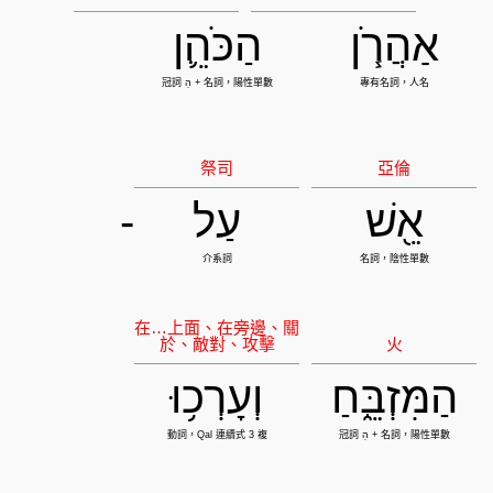
אַהֲרֹ֧ן
הַכֹּהֵ֛ן
אֵ֖שׁ
עַל
-
הַמִּזְבֵּ֑חַ
וְעָרְכ֥וּ