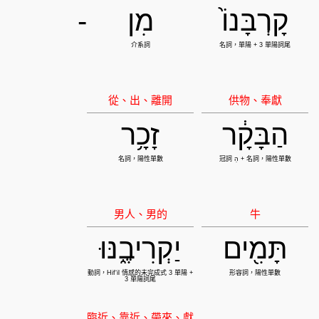
קָרְבָּנוֹ֙
מִן
-
הַבָּקָ֔ר
זָכָ֥ר
תָּמִ֖ים
יַקְרִיבֶ֑נּוּ