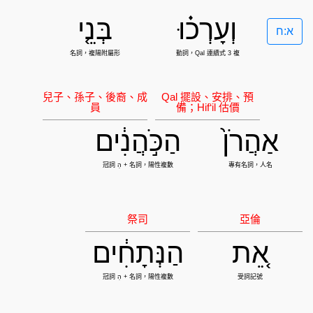
וְעָרְכ֗וּ
בְּנֵ֤י
א:ח
אַהֲרֹן֙
הַכֹּ֣הֲנִ֔ים
אֵ֚ת
הַנְּתָחִ֔ים