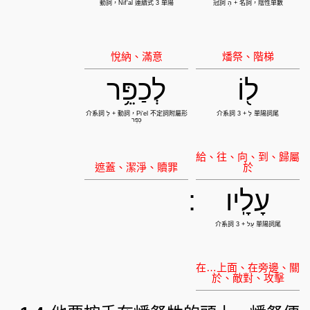
ל֖וֹ
לְכַפֵּ֥ר
עָלָֽיו
: