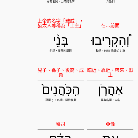
וְ֠הִקְרִיבוּ
בְּנֵ֨י
אַהֲרֹ֤ן
הַֽכֹּֽהֲנִים֙