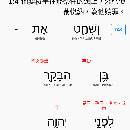
1:4
他要按手在燔祭牲的頭上，燔祭便
蒙悅納，為他贖罪。
וְשָׁחַ֛ט
אֶת
-
א:ה
בֶּ֥ן
הַבָּקָ֖ר
לִפְנֵ֣י
יְהוָ֑ה