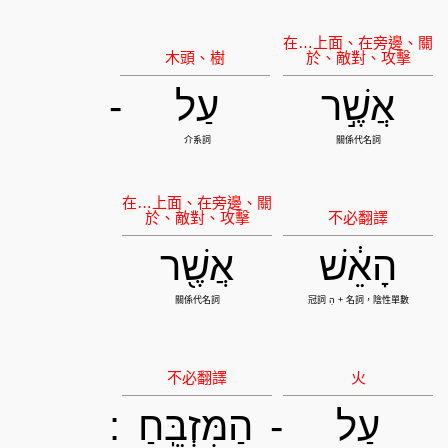
אֲשֶׁ֣ר
עַל
-
הָאֵ֔שׁ
אֲשֶׁ֖ר
עַל
-
הַמִּזְבֵּֽחַ
: