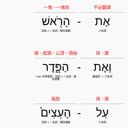
אֶת
-
הָרֹ֖אשׁ
וְאֶת
-
הַפָּ֑דֶר
עַל
-
הָעֵצִים֙