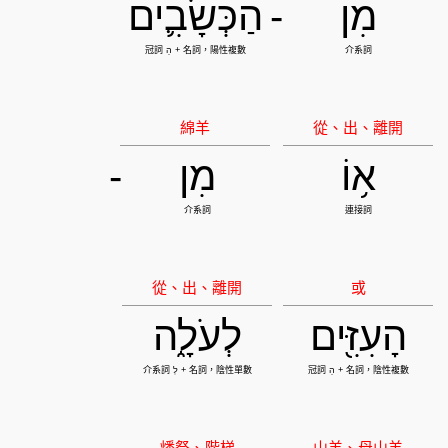
מִן
-
הַכְּשָׂבִ֛ים
א֥וֹ
מִן
-
הָעִזִּ֖ים
לְעֹלָ֑ה