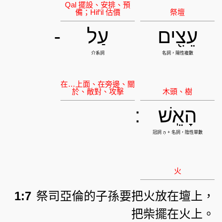
עֵצִ֖ים
עַל
-
הָאֵֽשׁ
:
1:7
祭司亞倫的子孫要把火放在壇上，
把柴擺在火上。